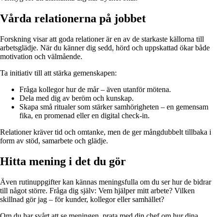
Vårda relationerna på jobbet
Forskning visar att goda relationer är en av de starkaste källorna till
arbetsglädje. När du känner dig sedd, hörd och uppskattad ökar både
motivation och välmående.
Ta initiativ till att stärka gemenskapen:
Fråga kollegor hur de mår – även utanför mötena.
Dela med dig av beröm och kunskap.
Skapa små ritualer som stärker samhörigheten – en gemensam
fika, en promenad eller en digital check-in.
Relationer kräver tid och omtanke, men de ger mångdubbelt tillbaka i
form av stöd, samarbete och glädje.
Hitta mening i det du gör
Även rutinuppgifter kan kännas meningsfulla om du ser hur de bidrar
till något större. Fråga dig själv: Vem hjälper mitt arbete? Vilken
skillnad gör jag – för kunder, kollegor eller samhället?
Om du har svårt att se meningen, prata med din chef om hur dina