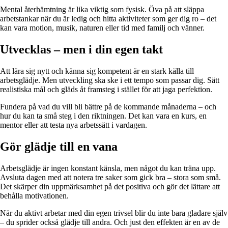
Mental återhämtning är lika viktig som fysisk. Öva på att släppa
arbetstankar när du är ledig och hitta aktiviteter som ger dig ro – det
kan vara motion, musik, naturen eller tid med familj och vänner.
Utvecklas – men i din egen takt
Att lära sig nytt och känna sig kompetent är en stark källa till
arbetsglädje. Men utveckling ska ske i ett tempo som passar dig. Sätt
realistiska mål och gläds åt framsteg i stället för att jaga perfektion.
Fundera på vad du vill bli bättre på de kommande månaderna – och
hur du kan ta små steg i den riktningen. Det kan vara en kurs, en
mentor eller att testa nya arbetssätt i vardagen.
Gör glädje till en vana
Arbetsglädje är ingen konstant känsla, men något du kan träna upp.
Avsluta dagen med att notera tre saker som gick bra – stora som små.
Det skärper din uppmärksamhet på det positiva och gör det lättare att
behålla motivationen.
När du aktivt arbetar med din egen trivsel blir du inte bara gladare själv
– du sprider också glädje till andra. Och just den effekten är en av de