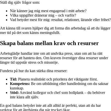
Ställ dig själv frågor som:
När känner jag mig mest engagerad i mitt arbete?
Vilka uppgifter dränerar mig – och varför?
Vad betyder mest för mig: resultat, relationer, lärande eller frihet?
Att känna till svaren hjälper dig att forma din arbetsdag så att du lägger
mer tid på det som känns meningsfullt.
Skapa balans mellan krav och resurser
Arbetsglädje handlar inte om att undvika press, utan om att ha rätt
resurser för att hantera den. Om kraven överstiger dina resurser under
längre tid uppstår stress och missnöje.
Fundera på hur du kan stärka dina resurser:
Tid:
Planera realistiskt och prioritera det viktigaste först.
Kompetens:
Be om utbildning eller handledning om du saknar
kunskap.
Stöd:
Använd kollegor och chef som bollplank – du behöver
inte klara allt själv.
En god balans betyder inte att allt alltid är perfekt, utan att du har
verktyg för att återhämta dig när trycket ökar.