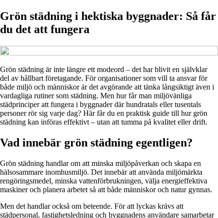
Grön städning i hektiska byggnader: Så får
du det att fungera
Grön städning är inte längre ett modeord – det har blivit en självklar
del av hållbart företagande. För organisationer som vill ta ansvar för
både miljö och människor är det avgörande att tänka långsiktigt även i
vardagliga rutiner som städning. Men hur får man miljövänliga
städprinciper att fungera i byggnader där hundratals eller tusentals
personer rör sig varje dag? Här får du en praktisk guide till hur grön
städning kan införas effektivt – utan att tumma på kvalitet eller drift.
Vad innebär grön städning egentligen?
Grön städning handlar om att minska miljöpåverkan och skapa en
hälsosammare inomhusmiljö. Det innebär att använda miljömärkta
rengöringsmedel, minska vattenförbrukningen, välja energieffektiva
maskiner och planera arbetet så att både människor och natur gynnas.
Men det handlar också om beteende. För att lyckas krävs att
städpersonal, fastighetsledning och byggnadens användare samarbetar