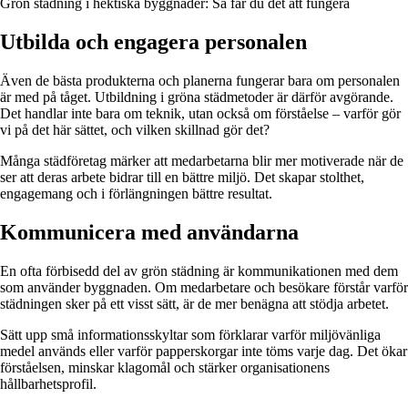
Grön städning i hektiska byggnader: Så får du det att fungera
Utbilda och engagera personalen
Även de bästa produkterna och planerna fungerar bara om personalen
är med på tåget. Utbildning i gröna städmetoder är därför avgörande.
Det handlar inte bara om teknik, utan också om förståelse – varför gör
vi på det här sättet, och vilken skillnad gör det?
Många städföretag märker att medarbetarna blir mer motiverade när de
ser att deras arbete bidrar till en bättre miljö. Det skapar stolthet,
engagemang och i förlängningen bättre resultat.
Kommunicera med användarna
En ofta förbisedd del av grön städning är kommunikationen med dem
som använder byggnaden. Om medarbetare och besökare förstår varför
städningen sker på ett visst sätt, är de mer benägna att stödja arbetet.
Sätt upp små informationsskyltar som förklarar varför miljövänliga
medel används eller varför papperskorgar inte töms varje dag. Det ökar
förståelsen, minskar klagomål och stärker organisationens
hållbarhetsprofil.