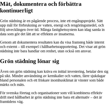
Mät, dokumentera och förbättra
kontinuerligt
Grön städning är en pågående process, inte ett engångsprojekt. Sätt
upp mål för förbrukning av vatten, energi och rengöringsmedel, och
följ utvecklingen över tid. Många fastighetssystem kan idag samla in
data som gör det lätt att se effekten av insatserna.
Genom att dokumentera resultaten kan du visa framsteg både internt
och externt – till exempel i hållbarhetsrapportering. Det visar att grön
städning inte bara handlar om renhet, utan också om ansvar.
Grön städning lönar sig
Även om grön städning kan kräva en initial investering, betalar den sig
på sikt. Mindre användning av kemikalier och vatten, färre sjukdagar
bland personalen och ett friskare inomhusklimat är vinster som både
märks och mäts.
För svenska företag och organisationer som vill kombinera effektiv
drift med hållbarhet är grön städning inte bara ett alternativ – det är
framtidens väg.