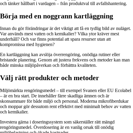
och tänker hållbart i vardagen – från produktval till avfallshantering.
Börja med en noggrann kartläggning
Innan du gör förändringar är det viktigt att få en tydlig bild av nuläget.
Var används mest vatten och kemikalier? Vilka ytor kräver mest
underhåll? Och var finns potential att spara resurser utan att
kompromissa med hygienen?
En kartläggning kan avslöja överrengöring, onödiga rutiner eller
bristande planering. Genom att justera frekvens och metoder kan man
både minska miljöpåverkan och förbättra kvaliteten.
Välj rätt produkter och metoder
Miljömärkta rengöringsmedel – till exempel Svanen eller EU Ecolabel
– är en bra start. De innehåller färre skadliga ämnen och är
skonsammare för både miljö och personal. Moderna mikrofiberdukar
och moppar gör dessutom rent effektivt med minimalt behov av vatten
och kemikalier.
Investera gärna i doseringssystem som säkerställer rätt mängd
rengöringsmedel. Överdosering är en vanlig orsak till onödig
miljöbelastning och ökade kostnader.