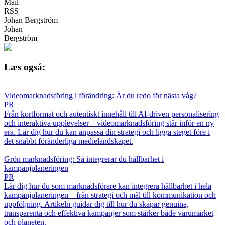
Mail
RSS
Johan Bergström
Johan
Bergström
Læs også:
Videomarknadsföring i förändring: Är du redo för nästa våg?
PR
Från kortformat och autentiskt innehåll till AI-driven personalisering
och interaktiva upplevelser – videomarknadsföring står inför en ny
era. Lär dig hur du kan anpassa din strategi och ligga steget före i
det snabbt föränderliga medielandskapet.
Grön marknadsföring: Så integrerar du hållbarhet i
kampanjplaneringen
PR
Lär dig hur du som marknadsförare kan integrera hållbarhet i hela
kampanjplaneringen – från strategi och mål till kommunikation och
uppföljning. Artikeln guidar dig till hur du skapar genuina,
transparenta och effektiva kampanjer som stärker både varumärket
och planeten.