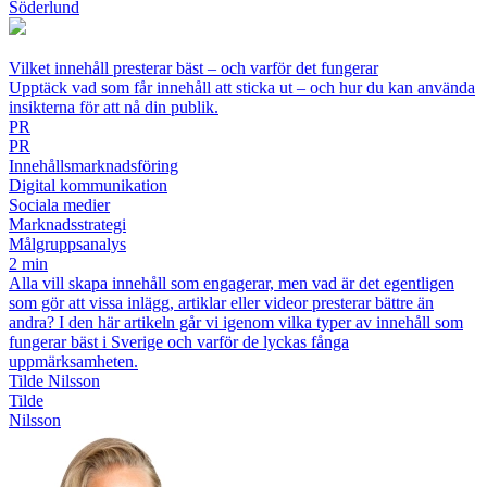
Söderlund
Vilket innehåll presterar bäst – och varför det fungerar
Upptäck vad som får innehåll att sticka ut – och hur du kan använda
insikterna för att nå din publik.
PR
PR
Innehållsmarknadsföring
Digital kommunikation
Sociala medier
Marknadsstrategi
Målgruppsanalys
2 min
Alla vill skapa innehåll som engagerar, men vad är det egentligen
som gör att vissa inlägg, artiklar eller videor presterar bättre än
andra? I den här artikeln går vi igenom vilka typer av innehåll som
fungerar bäst i Sverige och varför de lyckas fånga
uppmärksamheten.
Tilde Nilsson
Tilde
Nilsson