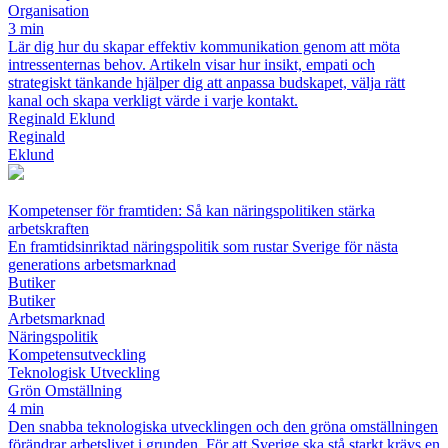
Organisation
3 min
Lär dig hur du skapar effektiv kommunikation genom att möta
intressenternas behov. Artikeln visar hur insikt, empati och
strategiskt tänkande hjälper dig att anpassa budskapet, välja rätt
kanal och skapa verkligt värde i varje kontakt.
Reginald Eklund
Reginald
Eklund
Kompetenser för framtiden: Så kan näringspolitiken stärka
arbetskraften
En framtidsinriktad näringspolitik som rustar Sverige för nästa
generations arbetsmarknad
Butiker
Butiker
Arbetsmarknad
Näringspolitik
Kompetensutveckling
Teknologisk Utveckling
Grön Omställning
4 min
Den snabba teknologiska utvecklingen och den gröna omställningen
förändrar arbetslivet i grunden. För att Sverige ska stå starkt krävs en