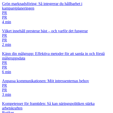
Grön marknadsföring: Så integrerar du hållbarhet i
kampanjplaneringen
PR
PR
4 min
Vilket innehåll presterar bäst – och varför det fungerar
PR
PR
2 min
Känn din målgrupp: Effektiva metoder för att samla in och förstå
målgruppsdata
PR
PR
6 min
Anpassa kommunikationen: Möt intressenternas behov
PR
PR
3 min
Kompetenser för framtiden: Så kan näringspolitiken stärka
arbetskraften
Butiker