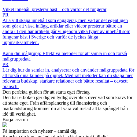
Vilket innehåll presterar bäst – och varför det fungerar
PR
Alla vill skapa innehåll som engagerar, men vad är det egentligen
som gör att vissa inlägg, artiklar eller videor presterar bättre än
andra? I den här artikeln går vi igenom vilka typer av innehåll som
fungerar bäst i Sverige och varför de lyckas fånga
uppmärksamheten.
Känn din målgrupp: Effektiva metoder för att samla in och förstå
målgruppsdata
PR
Lär dig hur du samlar in, analyserar och använder målgruppsdata för
att förstå dina kunder på djupet. Med rätt metoder kan du skapa mer
relevanta budskap, starkare relationer och bättre resultat – oavsett
bransch.
Den perfekta guiden för att starta eget företag
Den här e-boken ger dig en tydlig överblick över vad som krävs för
att starta eget. Från affärsplanering till finansiering och
marknadsföring kommer du att vara väl rustad att ta språnget från
idé till verklighet.
Börja läsa nu
Få inspiration och nyheter – anmäl dig
Kunskap du kan använda direkt - skickas direkt till dig.