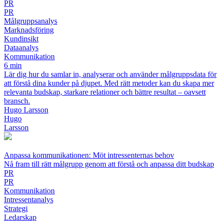
PR
PR
Målgruppsanalys
Marknadsföring
Kundinsikt
Dataanalys
Kommunikation
6 min
Lär dig hur du samlar in, analyserar och använder målgruppsdata för
att förstå dina kunder på djupet. Med rätt metoder kan du skapa mer
relevanta budskap, starkare relationer och bättre resultat – oavsett
bransch.
Hugo Larsson
Hugo
Larsson
Anpassa kommunikationen: Möt intressenternas behov
Nå fram till rätt målgrupp genom att förstå och anpassa ditt budskap
PR
PR
Kommunikation
Intressentanalys
Strategi
Ledarskap