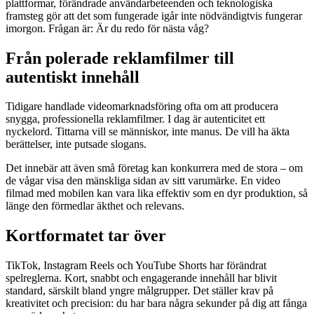
plattformar, förändrade användarbeteenden och teknologiska
framsteg gör att det som fungerade igår inte nödvändigtvis fungerar
imorgon. Frågan är: Är du redo för nästa våg?
Från polerade reklamfilmer till
autentiskt innehåll
Tidigare handlade videomarknadsföring ofta om att producera
snygga, professionella reklamfilmer. I dag är autenticitet ett
nyckelord. Tittarna vill se människor, inte manus. De vill ha äkta
berättelser, inte putsade slogans.
Det innebär att även små företag kan konkurrera med de stora – om
de vågar visa den mänskliga sidan av sitt varumärke. En video
filmad med mobilen kan vara lika effektiv som en dyr produktion, så
länge den förmedlar äkthet och relevans.
Kortformatet tar över
TikTok, Instagram Reels och YouTube Shorts har förändrat
spelreglerna. Kort, snabbt och engagerande innehåll har blivit
standard, särskilt bland yngre målgrupper. Det ställer krav på
kreativitet och precision: du har bara några sekunder på dig att fånga