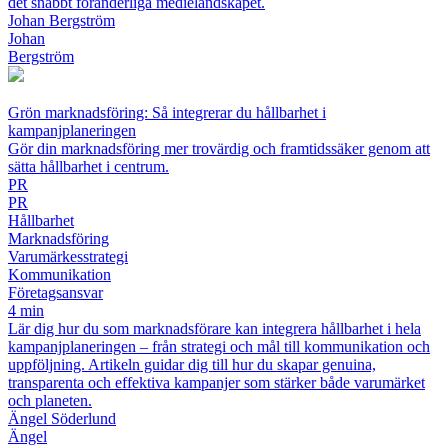
det snabbt föränderliga medielandskapet.
Johan Bergström
Johan
Bergström
Grön marknadsföring: Så integrerar du hållbarhet i
kampanjplaneringen
Gör din marknadsföring mer trovärdig och framtidssäker genom att
sätta hållbarhet i centrum.
PR
PR
Hållbarhet
Marknadsföring
Varumärkesstrategi
Kommunikation
Företagsansvar
4 min
Lär dig hur du som marknadsförare kan integrera hållbarhet i hela
kampanjplaneringen – från strategi och mål till kommunikation och
uppföljning. Artikeln guidar dig till hur du skapar genuina,
transparenta och effektiva kampanjer som stärker både varumärket
och planeten.
Ängel Söderlund
Ängel