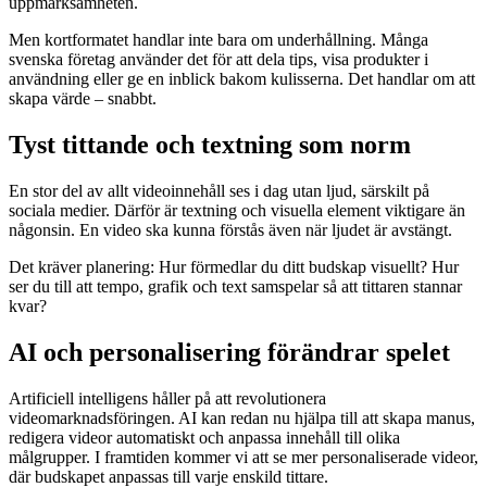
uppmärksamheten.
Men kortformatet handlar inte bara om underhållning. Många
svenska företag använder det för att dela tips, visa produkter i
användning eller ge en inblick bakom kulisserna. Det handlar om att
skapa värde – snabbt.
Tyst tittande och textning som norm
En stor del av allt videoinnehåll ses i dag utan ljud, särskilt på
sociala medier. Därför är textning och visuella element viktigare än
någonsin. En video ska kunna förstås även när ljudet är avstängt.
Det kräver planering: Hur förmedlar du ditt budskap visuellt? Hur
ser du till att tempo, grafik och text samspelar så att tittaren stannar
kvar?
AI och personalisering förändrar spelet
Artificiell intelligens håller på att revolutionera
videomarknadsföringen. AI kan redan nu hjälpa till att skapa manus,
redigera videor automatiskt och anpassa innehåll till olika
målgrupper. I framtiden kommer vi att se mer personaliserade videor,
där budskapet anpassas till varje enskild tittare.