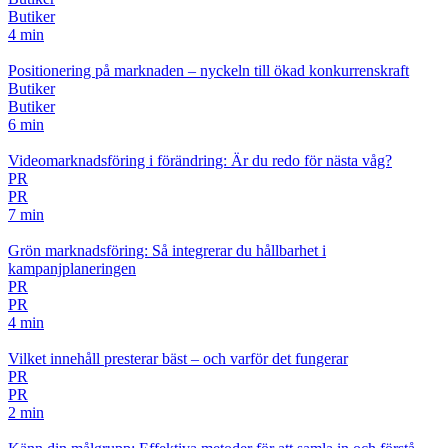
Butiker
4 min
Positionering på marknaden – nyckeln till ökad konkurrenskraft
Butiker
Butiker
6 min
Videomarknadsföring i förändring: Är du redo för nästa våg?
PR
PR
7 min
Grön marknadsföring: Så integrerar du hållbarhet i
kampanjplaneringen
PR
PR
4 min
Vilket innehåll presterar bäst – och varför det fungerar
PR
PR
2 min