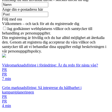
Ange din e-postadress här
Följ med oss
Välkommen – och tack för att du registrerade dig
Jag godkänner webbplatsens villkor och samtycker till
behandling av personuppgifter.
Din registrering är frivillig och du har alltid möjlighet att återkalla
den. Genom att registrera dig accepterar du våra villkor och
samtycker till att vi behandlar dina uppgifter enligt beskrivningen i
vår personuppgiftspolicy.
Videomarknadsföring i förändring: Är du redo för nästa våg?
PR
PR
7 min
Grön marknadsföring: Så integrerar du hållbarhet i
kampanjplaneringen
PR
PR
4 min