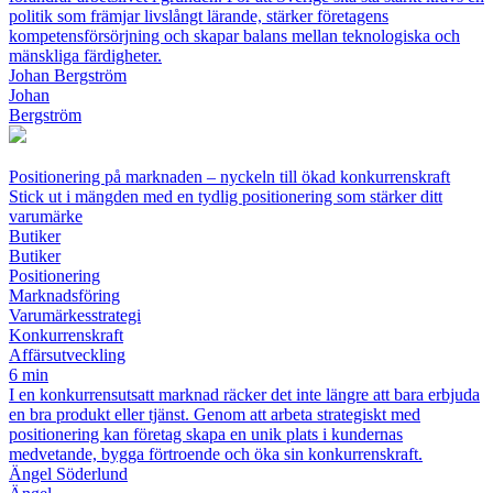
politik som främjar livslångt lärande, stärker företagens
kompetensförsörjning och skapar balans mellan teknologiska och
mänskliga färdigheter.
Johan Bergström
Johan
Bergström
Positionering på marknaden – nyckeln till ökad konkurrenskraft
Stick ut i mängden med en tydlig positionering som stärker ditt
varumärke
Butiker
Butiker
Positionering
Marknadsföring
Varumärkesstrategi
Konkurrenskraft
Affärsutveckling
6 min
I en konkurrensutsatt marknad räcker det inte längre att bara erbjuda
en bra produkt eller tjänst. Genom att arbeta strategiskt med
positionering kan företag skapa en unik plats i kundernas
medvetande, bygga förtroende och öka sin konkurrenskraft.
Ängel Söderlund