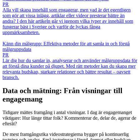
PR
Alla vill skapa innehåll som engagerar, men vad är det egentligen
som gör att vissa inlägg, artiklar eller videor presterar bättre än
andra? I den här artikeln går vi igenom vilka typer av innehåll som
fungerar bäst i Sverige och varför de lyckas fånga
uppmärksamheten.
Känn din målgrupp: Effektiva metoder för att samla in och förstå
målgruppsdata
PR
Lär dig hur du samlar in, analyserar och använder målgruppsdata för
att förstå dina kunder på djupet. Med rätt metoder kan du skapa mer
relevanta budskap, starkare relationer och bättre resultat – oavsett
bransch.
Data och mätning: Från visningar till
engagemang
Tidigare mättes framgång i antal visningar. I dag är engagemanget
viktigare: Hur länge tittar folk? Kommenterar de, delar de, agerar de
efteråt?
De mest framgångsrika videostrategierna bygger på kontinuerlig
testning och analys. Små justeringar i längd, format eller budskap