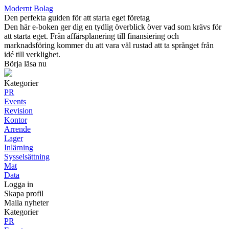
Modernt Bolag
Den perfekta guiden för att starta eget företag
Den här e-boken ger dig en tydlig överblick över vad som krävs för
att starta eget. Från affärsplanering till finansiering och
marknadsföring kommer du att vara väl rustad att ta språnget från
idé till verklighet.
Börja läsa nu
Kategorier
PR
Events
Revision
Kontor
Arrende
Lager
Inlärning
Sysselsättning
Mat
Data
Logga in
Skapa profil
Maila nyheter
Kategorier
PR