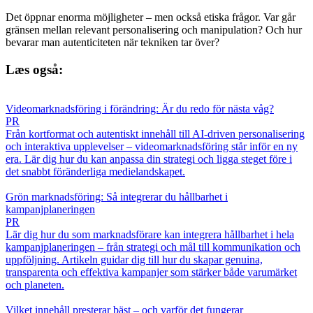
Det öppnar enorma möjligheter – men också etiska frågor. Var går
gränsen mellan relevant personalisering och manipulation? Och hur
bevarar man autenticiteten när tekniken tar över?
Læs også:
Videomarknadsföring i förändring: Är du redo för nästa våg?
PR
Från kortformat och autentiskt innehåll till AI-driven personalisering
och interaktiva upplevelser – videomarknadsföring står inför en ny
era. Lär dig hur du kan anpassa din strategi och ligga steget före i
det snabbt föränderliga medielandskapet.
Grön marknadsföring: Så integrerar du hållbarhet i
kampanjplaneringen
PR
Lär dig hur du som marknadsförare kan integrera hållbarhet i hela
kampanjplaneringen – från strategi och mål till kommunikation och
uppföljning. Artikeln guidar dig till hur du skapar genuina,
transparenta och effektiva kampanjer som stärker både varumärket
och planeten.
Vilket innehåll presterar bäst – och varför det fungerar