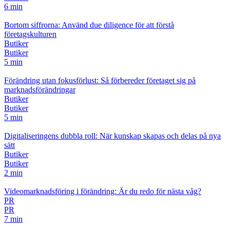
6 min
Bortom siffrorna: Använd due diligence för att förstå
företagskulturen
Butiker
Butiker
5 min
Förändring utan fokusförlust: Så förbereder företaget sig på
marknadsförändringar
Butiker
Butiker
5 min
Digitaliseringens dubbla roll: När kunskap skapas och delas på nya
sätt
Butiker
Butiker
2 min
Videomarknadsföring i förändring: Är du redo för nästa våg?
PR
PR
7 min