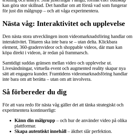
kan göra stor skillnad. Det handlar om att förstå vad som fungerar
för just din målgrupp – och att våga experimentera.
Nästa våg: Interaktivitet och upplevelse
Den nästa stora utvecklingen inom videomarknadsföring handlar om
interaktivitet. Tittaren ska inte bara se – utan delta. Klickbara
element, 360-gradersvideor och shoppable videos, där man kan
köpa direkt i videon, är redan på frammarsch.
Samtidigt suddas gränsen mellan video och upplevelse ut.
Livesändningar, virtuella event och augmented reality skapar nya
sätt att engagera kunder. Framtidens videomarknadsföring handlar
inte bara om att berätta – utan om att involvera.
Så förbereder du dig
För att vara redo för nästa våg gäller det att tänka strategiskt och
experimentera kontinuerligt:
Känn din målgrupp
– och hur de använder video på olika
plattformar.
Skapa autentiskt innehåll
– äkthet slår perfektion.