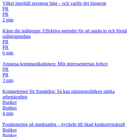
Vilket innehåll presterar bäst – och varför det fungerar
PR
PR
2 min
Känn din målgrupp: Effektiva metoder för att samla in och förstå
målgruppsdata
PR
PR
6 min
Anpassa kommunikationen: Möt intressenternas behov
PR
PR
3 min
Kompetenser för framtiden: Så kan näringspolitiken stärka
arbetskraften
Butiker
Butiker
4 min
Positionering på marknaden – nyckeln till ökad konkurrenskraft
Butiker
Butiker