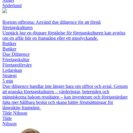
Ängel
Söderlund
Bortom siffrorna: Använd due diligence för att förstå
företagskulturen
Upptäck hur en djupare förståelse för företagskulturen kan avgöra
om en affär blir en framgång eller ett misslyckande.
Butiker
Butiker
Due Diligence
Företagskultur
Företagsförvärv
Ledarskap
Strategi
5 min
Due diligence handlar inte längre bara om siffror och avtal. Genom
att granska företagskulturen – värderingar, beteenden och
människorna bakom resultaten – kan investerare och företagsledare
fatta mer hållbara beslut och skapa bättre förutsättningar för
långsiktig framgång.
Tilde Nilsson
Tilde
Nilsson